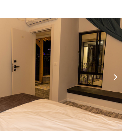
interact
with
the
calendar
and
select
a
date.
Press
the
question
mark
key
to
get
the
keyboard
shortcuts
for
changing
dates.