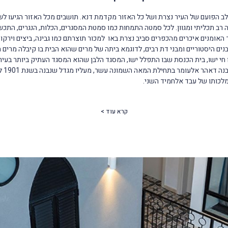
ב הפועם של העיר נצרת ושל כל האזור מקדמת דנא. תושבים מכל האזור הגיעו לש
ה רב תכליתי ומגוון. לכל סמטה התמחות כמו סמטת המסגרים, הכלות, הנגרים, התכש
האומנים איכרים מהכפרים סביב נצרת באו למכור תוצרתם כמו גבינה, ביצים וירקות.
ים היסטוריים ומבני דת רבים, לדוגמא ביתה של מרים שהוא הבית בו קיבלה מרים 
 חי ישו, בית הכנסת שבו התפלל ישו, המסגד הלבן שהוא המסגד העתיק ביותר בעיר,
שהוא האר
לכותו של עבד אלחמיד השני.
קרא עוד >