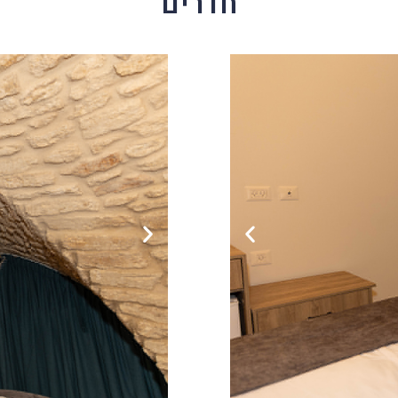
חדרים
interact
with
the
calendar
and
select
a
date.
Press
the
question
mark
key
to
get
the
keyboard
shortcuts
for
changing
dates.