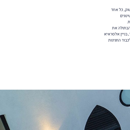
וק, כל אחד
יטנים
‎
הבתולה את
 בניין אלסראיא
מון שבנה דאהר אלעומר בתחילת המאה השמונה עשר, מעליו מגדל שנבנה בשנת 1901 לכבוד החגיגות