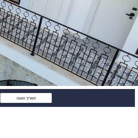
Press
the
down
arrow
key
to